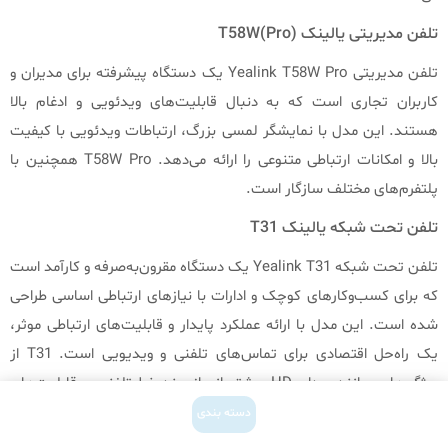
تلفن مدیریتی یالینک
T58W(Pro)
تلفن مدیریتی Yealink T58W Pro یک دستگاه پیشرفته برای مدیران و
کاربران تجاری است که به دنبال قابلیت‌های ویدئویی و ادغام بالا
هستند. این مدل با نمایشگر لمسی بزرگ، ارتباطات ویدئویی با کیفیت
بالا و امکانات ارتباطی متنوعی را ارائه می‌دهد. T58W Pro همچنین با
پلتفرم‌های مختلف سازگار است.
تلفن تحت شبکه یالینک
T31
تلفن تحت شبکه Yealink T31 یک دستگاه مقرون‌به‌صرفه و کارآمد است
که برای کسب‌وکارهای کوچک و ادارات با نیازهای ارتباطی اساسی طراحی
شده است. این مدل با ارائه عملکرد پایدار و قابلیت‌های ارتباطی موثر،
یک راه‌حل اقتصادی برای تماس‌های تلفنی و ویدیویی است. T31 از
ویژگی‌هایی مانند صدای HD، پشتیبانی از چند خط تلفنی، و قابلیت‌های
ساده برخوردار است، که آن را به انتخابی ایده‌آل برای بهبود ارتباطات در
دسته بندی
محیط‌های کاری تبدیل می‌کند.