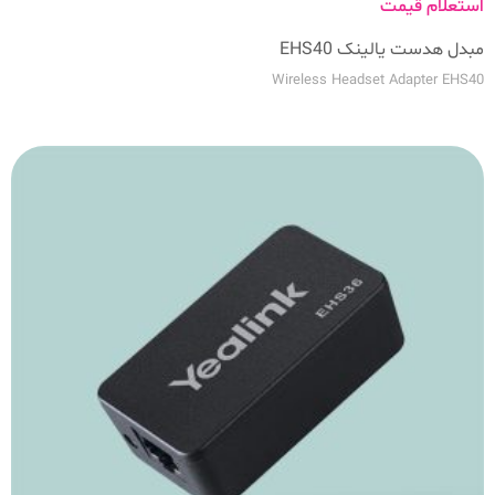
استعلام قیمت
مبدل هدست یالینک EHS40
Wireless Headset Adapter EHS40