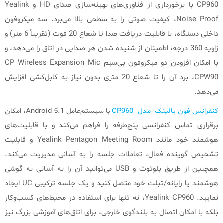
CP960 با برخورداری از فناوری‌های بهینه‌سازی صدای HD و Yealink
Noise Proof، کیفیت صوتی را به سطحی بالا می‌برد. سه میکروفون
داخلی دستگاه، با قابلیت دریافت صدا تا شعاع 20 فوت (تقریباً 6 متر) و
زاویه 360 درجه، اطمینان از شنیده شدن هر صدایی در اتاق را می‌دهد، و
با امکان افزودن دو میکروفون بی‌سیم CP Wireless Expansion Mic
CPW90، برد آن را تا شعاع 20 متری بدون نیاز به کابل‌کشی افزایش
می‌دهد.
کنفرانس فون یالینک مدل CP960
با سیستم‌عامل Android 5.1، امکان
برقراری تماس کنفرانسی پنج‌طرفه را فراهم می‌کند و با قابلیت‌های
هوشمند خود مانند Yealink Pentagon Meeting Room و قابلیت
تشخیص گوینده فعال، تعاملات جلسه را به آسانی مدیریت می‌کند.
همچنین از طریق بلوتوث و USB می‌توانید آن را به آسانی به گوشی
هوشمند یا رایانه/تبلت خود متصل کنید و یک جلسه ترکیبی UC ایجاد
نمایید. Yealink CP960، نه تنها برای استفاده در محیط‌های کسب‌وکار
بلکه با امکان اتصال به بلندگوی خارجی، برای اتاق‌های آموزشی بزرگ نیز