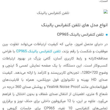
است.
انواع مدل های تلفن کنفرانس یالینک
تلفن کنفرانس یالینک CP965
در دنیای متصل امروز، جایی که کیفیت ارتباطات می‌تواند تفاوت بین
موفقیت و شکست را رقم بزند،
تلفن کنفرانس یالینک CP965
با طراحی
محافظه‌کارانه و رابط کاربری آسان، گامی بزرگ در بهبود ارتباطات
کسب‌وکار است. این دستگاه، با یک صفحه نمایش لمسی 5 اینچی و
وضوح 720×1280، تجربه‌ای کاربرپسند و کارآمد را ارائه می‌دهد. کیفیت
صدای HD بهینه و تکنولوژی فول دوپلکس، همراه با قابلیت‌های
فوق‌العاده‌ای مانند Yealink Noise Proof و پوشش صدای 360 درجه در
شعاع 6 متری، اطمینان از انتقال صدای شفاف و بدون اختلال را فراهم
می‌آورد. علاوه بر این، با 12 میکروفون داخلی برای حذف نویز و برقراری
تماس‌های کنفرانسی 10 نفره، CP965 برای جلسات گروهی و