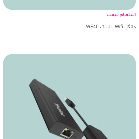
استعلام قیمت
دانگل Wifi یالینک WF40