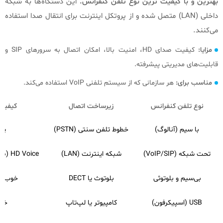
بهترین و با کیفیت‌ ترین نوع تلفن کنفرانس.
این دستگاه‌ها به شبکه
داخلی (LAN) متصل شده و از پروتکل اینترنت برای انتقال صدا استفاده
می‌کنند.
مزایا:
کیفیت صدای HD، امنیت بالا، امکان اتصال به سرورهای SIP و
قابلیت‌های مدیریتی پیشرفته.
مناسب برای:
هر سازمانی که از سیستم تلفنی VoIP استفاده می‌کند.
نوع تلفن کنفرانس
زیرساخت اتصال
کیفیت
با سیم (آنالوگ)
خطوط تلفن سنتی (PSTN)
پای
تحت شبکه (VoIP/SIP)
شبکه اینترنت (LAN)
HD Voice (بهترین کیفیت)
بی‌سیم و بلوتوثی
بلوتوث یا DECT
خوب تا
USB (اسپیکرفون)
کامپیوتر یا لپ‌تاپ
خو