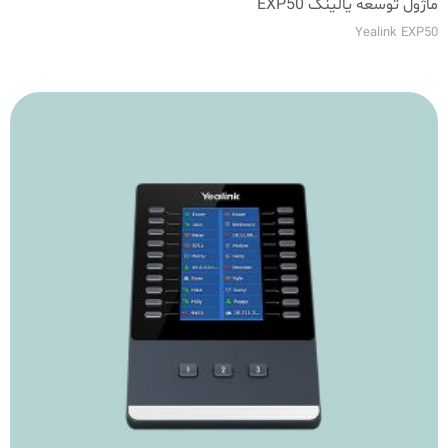
ماژول توسعه یالینک EXP50
Yealink EXP50