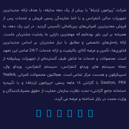
شرکت "پیرامون ارتباط" با بیش از یک دهه سابقه، با هدف ارائه جدیدترین
تجهیزات سالن کنفرانس و با اخذ نمایندگی رسمی فروش و خدمات پس از
فروش معتبرترین کمپانی‌های بین‌المللی تأسیس گردید. در این یک دهه، ما
همیشه بر این باور بوده‌ایم که مهم‌ترین دارایی ما رضایت مشتریان ماست.
ارائه راه‌حل‌های تخصصی و مطابق با نیاز مشتریان بر اساس جدیدترین
فناوری‌ها، تأمین و عرضه کالای باکیفیت و ارائه خدمات 24/7 ضامن این تعهد
است. محصولات و خدمات ما شامل طیف گسترده‌ای از تجهیزات پیشرفته از
جمله سیستم های ویدئو کنفرانس، سیستم کنفرانس، ویدئو وال،
اسپیکرفون و هدست مرکز تماس است. هم‌اکنون محصولات کمپانی Yealink,
Gestton, PRX با گارانتی ۱۸ ماهه رسمی «پیرامون ارتباط» و با تأییدیه
«سامانه جامع گارانتی» تحت نظارت سازمان حمایت از حقوق مصرف‌کنندگان و
وزارت صمت در بازار شناخته و عرضه می گردد.