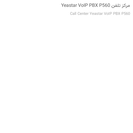
مرکز تلفن Yeastar VoIP PBX P560
Call Center Yeastar VoIP PBX P560