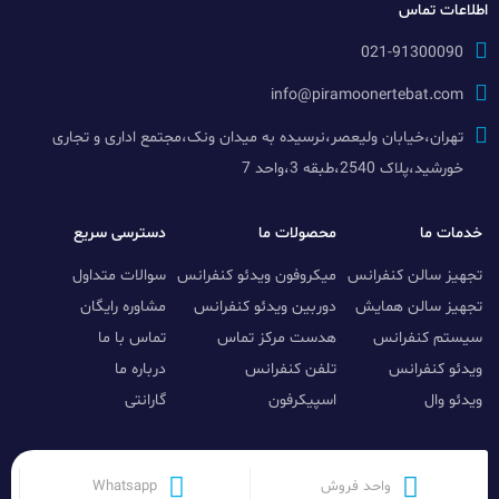
اطلاعات تماس
021-91300090
info@piramoonertebat.com
تهران،خیابان ولیعصر،نرسیده به میدان ونک،مجتمع اداری و تجاری
خورشید،پلاک 2540،طبقه 3،واحد 7
خدمات ما
محصولات ما
دسترسی سریع
تجهیز سالن کنفرانس
میکروفون ویدئو کنفرانس
سوالات متداول
تجهیز سالن همایش
دوربین ویدئو کنفرانس
مشاوره رایگان
سیستم کنفرانس
هدست مرکز تماس
تماس با ما
ویدئو کنفرانس
تلفن کنفرانس
درباره ما
ویدئو وال
اسپیکرفون
گارانتی
واحد فروش
Whatsapp