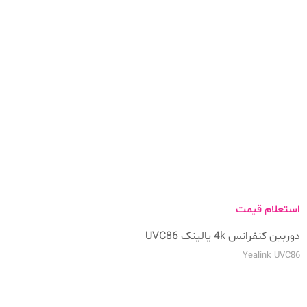
استعلام قیمت
دوربین کنفرانس 4k یالینک UVC86
Yealink UVC86