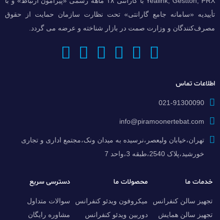
Yealink, Gestton, PRX با گارانتی ۱۸ ماهه رسمی «پیرامون ارتباط» و با
تأییدیه «سامانه جامع گارانتی» تحت نظارت سازمان حمایت از حقوق
مصرف‌کنندگان و وزارت صمت در بازار شناخته و عرضه می گردد.
اطلاعات تماس
021-91300090
info@piramoonertebat.com
تهران،خیابان ولیعصر،نرسیده به میدان ونک،مجتمع اداری و تجاری
خورشید،پلاک 2540،طبقه 3،واحد 7
خدمات ما
محصولات ما
دسترسی سریع
تجهیز سالن کنفرانس
میکروفون ویدئو کنفرانس
سوالات متداول
تجهیز سالن همایش
دوربین ویدئو کنفرانس
مشاوره رایگان