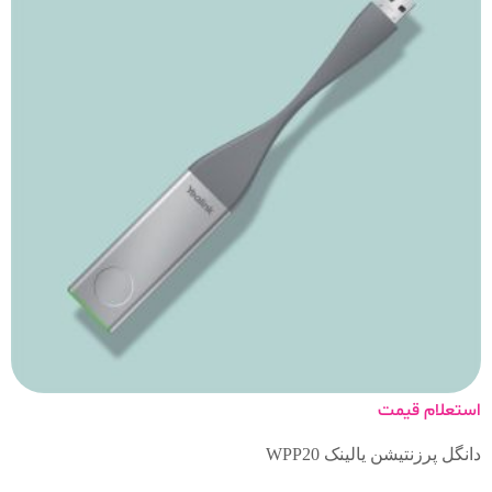
استعلام قیمت
دانگل پرزنتیشن یالینک WPP20