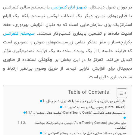
در دوران تحول دیجیتال،
تجهیز اتاق کنفرانس
یا سیستم سالن کنفرانس
با فناوری‌های نوین، دیگر یک انتخاب لوکس نیست؛ بلکه یک الزام
استراتژیک برای سازمان‌هایی است که به دنبال افزایش بهره‌وری، حفظ
امنیت داده‌ها و تضمین پایداری کسب‌وکار هستند.
سیستم کنفرانس
یکپارچه‌ساز و مغز متفکر تمامی زیرسیستم‌های صوتی و تصویری است
که فرآیند جلسه را از یک رویداد ساده به یک فرآیند تصمیم‌گیری مؤثر
تبدیل می‌کند. تمرکز ما در این بخش بر چگونگی استفاده از فناوری
دیجیتال برای افزایش کارایی تیم‌ها از طریق وضوح بی‌نظیر ارتباط و
مستندسازی دقیق است.
Table of Contents
افزایش بهره‌وری و کارایی تیم‌ ها با فناوری دیجیتال
وضوح بی‌نظیر صدا و تصویر (Ultra HD/4K)
کیفیت صوتی دیجیتال (Digital Sound Quality) در سیستم صوت کنفرانسی
دوربین‌ های اتوترکینگ هوشمند (Auto-Tracking Cameras) برای سالن‌ های
کنفرانس
مدیریت و مستند سازی دقیق جلسات در سیستم کنفرانس