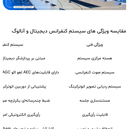
مقایسه ویژگی‌ های سیستم کنفرانس دیجیتال و آنالوگ
ویژگی فنی
سیستم کنفران
هسته مرکزی سیستم
مبتنی بر پردازشگر دیجیتال DSP و شبکه‌های IP انتقال داده
سیستم صوت کنفرانسی
دارای قابلیت‌های AEC لغو اکو AGC کنترل خودکار گین و کاهش نویز هوشمند
سیستم ردیابی تصویر اتوترکینگ
پشتیبانی از دوربین اتوترکینگ 4K با تشخیص خودکار گو
مستندسازی جلسه
ضبط چندرسانه‌ای یکپارچه صوت
قابلیت رأی‌گیری
رأی‌گیری الکترونیکی امن 
انعطاف‌پذیری و نصب
کابل‌کشی ساده و زنجیره‌ای Daisy Chain بر بستر کابل شبکه CAT5e/6