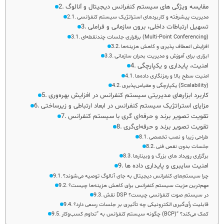
مقایسه ویژگی‌ های سیستم کنفرانس دیجیتال و آنالوگ
مدیریت پیشرفته و کاربردهای استراتژیک سیستم‌ کنفرانسی
تسهیل ارتباطات داخلی، برون‌ سازمانی و فراملی
برقراری جلسات چندنقطه‌ای (Multi-Point Conferencing)
افزایش انعطاف‌ پذیری و کاهش هزینه‌ها
ابزاری برای آموزش و مدیریت بحران سازمانی
امنیت، پایداری و یکپارچگی
امنیت سطح بالا و رمزنگاری داده‌ها
یکپارچگی و مقیاس‌پذیری (Scalability)
کاربرد ابزارهای مدیریتی سیستم کنفرانس در افزایش بهره‌وری
مزایای استراتژیک سیستم کنفرانس در ابعاد ارتباطی و زیرساختی
تقویت تصویر برند و حرفه‌ای‌ گری با سیستم کنفرانس
تقویت تصویر برند و حرفه‌ای‌گری
طراحی زیبا و نصب تخصصی
جلسات بدون نقص فنی
برگزاری رویداد های بزرگ و وبینارها
امنیت سایبری و پایداری داده ها
چرا سیستم‌های کنفرانس دیجیتال به جای آنالوگ توصیه می‌شوند؟
مهم‌ترین مزیت سیستم کنفرانس برای کاهش هزینه‌ها چیست؟
نقش DSP در سیستم صوت کنفرانسی چیست؟
قابلیت رأی‌گیری الکترونیکی چه تأثیری بر جلسات رسمی دارد؟
چگونه سیستم کنفرانس به “تداوم کسب‌وکار (BCP)” کمک می‌کند؟