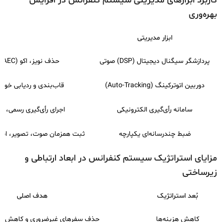
کاربرد ابزارهای مدیریتی سیستم کنفرانس در افزایش
بهره‌وری
ابزار مدیریتی
پردازشگر سیگنال دیجیتال (DSP) صوتی
حذف نویز، اکو (AEC) و کنترل خودکار سطح صدا (AGC)
دوربین اتوترکینگ (Auto-Tracking)
قاب‌بندی و ردیابی خودکار سخنرا
سامانه رأی‌گیری الکترونیکی
اجرای رأی‌گیری رسمی، مح
ضبط چندرسانه‌ای یکپارچه
ثبت همزمان صوت، تصویر، اسن
مزایای استراتژیک سیستم کنفرانس در ابعاد ارتباطی و
زیرساختی
بُعد استراتژیک
هدف اصلی
کاهش هزینه‌ها
حذف سفرهای غیرضروری و کاهش زما