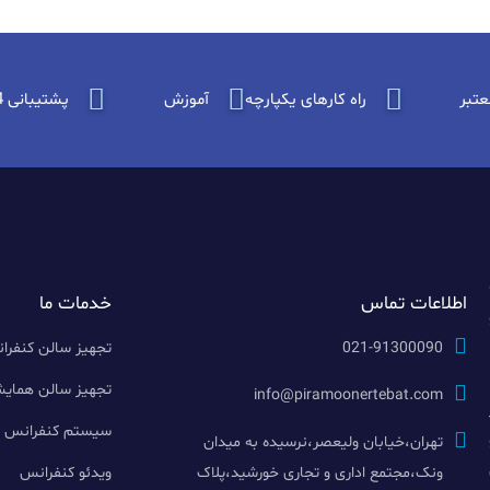
عتبر
راه کارهای یکپارچه
آموزش
پشتیبانی 24 ساعته
اطلاعات تماس
خدمات ما
021-91300090
تجهیز سالن کنفرا
تجهیز سالن همای
info@piramoonertebat.com
سیستم کنفرانس
تهران،خیابان ولیعصر،نرسیده به میدان
ونک،مجتمع اداری و تجاری خورشید،پلاک
ویدئو کنفرانس