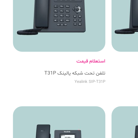
استعلام قیمت
تلفن تحت شبکه یالینک T31P
Yealink SIP-T31P