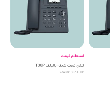
استعلام قیمت
تلفن تحت شبکه یالینک T30P
Yealink SIP-T30P