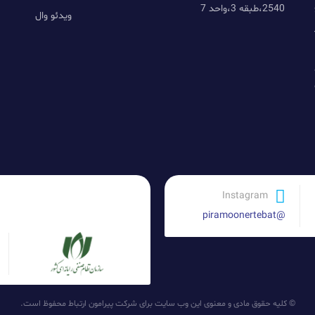
2540،طبقه 3،واحد 7
ویدئو وال
با
Instagram
@piramoonertebat
© کلیه حقوق مادی و معنوی این وب سایت برای شرکت پیرامون ارتباط محفوظ است.