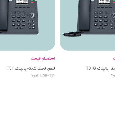
ت
استعلام قیمت
یالینک T31G
تلفن تحت شبکه یالینک T31
Yealink SIP-T31
Ye