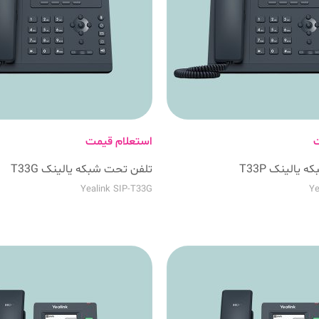
ت
استعلام قیمت
یالینک T33P
تلفن تحت شبکه یالینک T33G
Yealink SIP-T33G
Ye