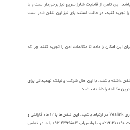
شد. این تلفن از قابلیت شارژ سریع نیز برخوردار است و با
 به کاربر بدهد. در حالت دیگر با شارژ این تلفن میتوانید 18 ساعت مکالمه مداوم را تجربه کنید. در حالت استند بای نیز این تلفن قادر است
ای چشمگیر این تلفن امنیت در مکالمات آن است. شرکت یالینک با بهره گیری ز کدک های SRTP و TLS به کاربران این امکان را داده تا مکالمات امن را تجربه کنند چرا که
بط کاربری را از این تلفن داشته باشند. با این حال شرکت یالینک تهمیداتی برای
شرکت یالینک می‌توانید با ما در شرکت پیرامون ارتباط نماینده رسمی و انحصاری Yealink در ارتباط باشید. این تلفن‌ها با ۱۲ ماه گارانتی و
خدمات پس از فروش معتبر به خریداران گرامی ارائه می‌گردد.برای دریافت مشاوره خرید و دموی این محصول می‌توانید از طریق شماره ثابت ۰۲۱۹۱۳۰۰۰۹۰ و یا واتس‌اپ ۰۹۲۱۲۳۹۶۵۰۳ با ما در تماس