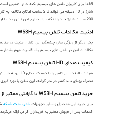
قطعا برای کاربران تلفن های بیسیم نکته حائز اهمیتی است ک
200 ساعت شارژ خود راه نگه دارد. باطری این تلفن یک باطری لیتیومی یونی است که امکانات فوق را برای کاربران به ارمغان می آورد.
امنیت مکالمات تلفن بیسیم W53H
مکالمات امن در تلفن های بیسیم یک قابلیت مهم بشمار می
کیفیت صدای HD تلفن بیسیم W53H
شرکت یالینک این 
مصرف پهنای باند کمتر در نظر گرفته. این تلفن با بهره گیری از کدک Opus به کاربران خود این امکان را میدهد تا با کمترین پهنای باند بهترین مکا
خرید
تلفن بیسیم W53H با گارانتی معتبر از پیرامون ارتباط
برای خرید این محصول و سایر تجهیزات
تلفن تحت شبکه