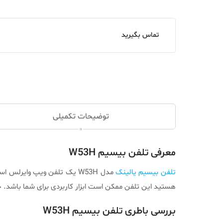
تماس بگیرید
توضیحات تکمیلی
معرفی تلفن بیسیم W53H
تلفن بیسیم یالینک
مدل W53H یک تلفن ویپ وای
هستید این تلفن ممکن است ابزار کاربردی برای شما باشد. چرا که برد این تلفن در فضای بسته 50 متر و در فضا ها
بررسی باطری تلفن بیسیم W53H