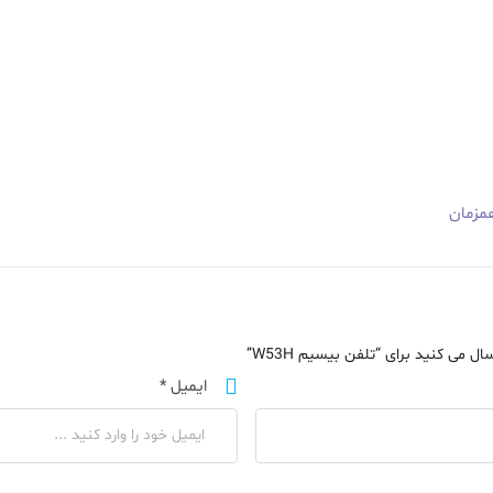
ل می کنید برای “تلفن بیسیم W53H”
ایمیل
*