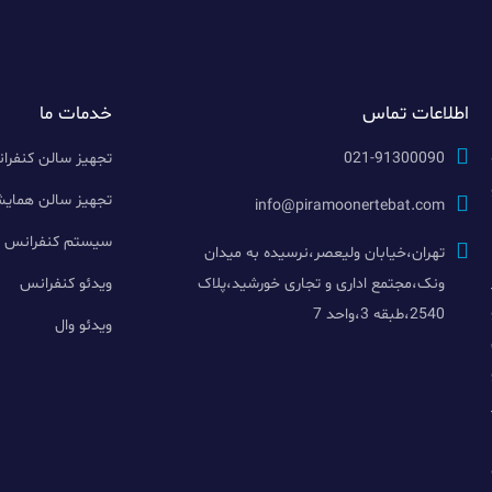
اطلاعات تماس
خدمات ما
021-91300090
تجهیز سالن کنفرا
تجهیز سالن همای
info@piramoonertebat.com
سیستم کنفرانس
تهران،خیابان ولیعصر،نرسیده به میدان
ونک،مجتمع اداری و تجاری خورشید،پلاک
ویدئو کنفرانس
2540،طبقه 3،واحد 7
ویدئو وال
با