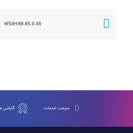
W53H-88.85.0.45
سرعت خدمات
گارانتی م