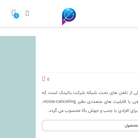
0
0
 تلفن بیسیم W53Hی بیسیم یالینک مدل W53H یکی از تلفن های تحت شبکه شرکت یالینک است که
برای افرادی با تحرک و رفت و آمد بالا مناسب است.این تلفن با قابلیت های متعددی نظیر noise-canceling،
برای افرادی با جنب و جوش بالا محسوب می گردد.
 محصول