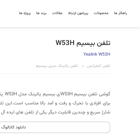
راهکار ها
محصولات
پیرامون ارتباط
مقالات
برند ها
پروژه ها
تلفن بیسیم W53H
Yealink W53H
تلفن کنفرانس
تلفن یالینک سری بیسیم
گوشی
شارژ سریع و چندین قابلیت دیگر یکی از تلفن های ایده آل 
دانلود کاتالوگ