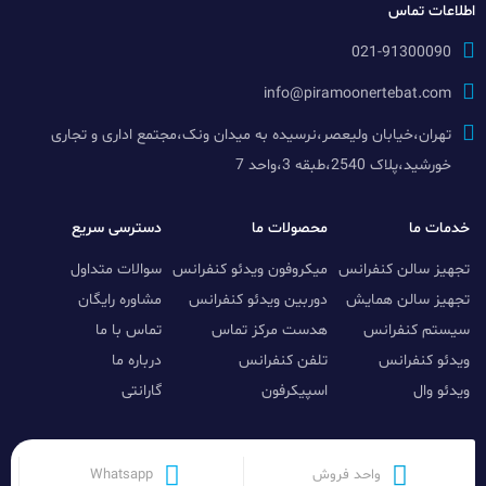
اطلاعات تماس
021-91300090
info@piramoonertebat.com
تهران،خیابان ولیعصر،نرسیده به میدان ونک،مجتمع اداری و تجاری
خورشید،پلاک 2540،طبقه 3،واحد 7
خدمات ما
محصولات ما
دسترسی سریع
تجهیز سالن کنفرانس
میکروفون ویدئو کنفرانس
سوالات متداول
تجهیز سالن همایش
دوربین ویدئو کنفرانس
مشاوره رایگان
سیستم کنفرانس
هدست مرکز تماس
تماس با ما
ویدئو کنفرانس
تلفن کنفرانس
درباره ما
ویدئو وال
اسپیکرفون
گارانتی
واحد فروش
Whatsapp