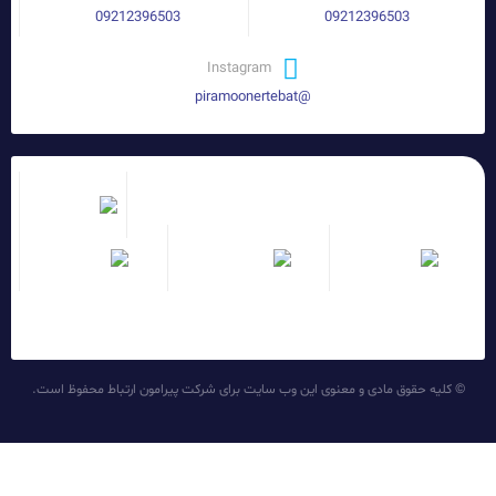
09212396503
09212396503
Instagram
@piramoonertebat
© کلیه حقوق مادی و معنوی این وب سایت برای شرکت پیرامون ارتباط محفوظ است.