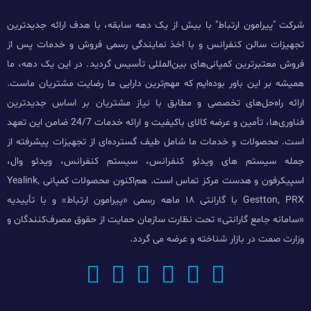
شرکت "پیرامون ارتباط" با بیش از یک دهه سابقه، با هدف ارائه جدیدترین
تجهیزات سالن کنفرانس و با اخذ نمایندگی رسمی فروش و خدمات پس از
فروش معتبرترین کمپانی‌های بین‌المللی تأسیس گردید. در این یک دهه، ما
همیشه بر این باور بوده‌ایم که مهم‌ترین دارایی ما رضایت مشتریان ماست.
ارائه راه‌حل‌های تخصصی و مطابق با نیاز مشتریان بر اساس جدیدترین
فناوری‌ها، تأمین و عرضه کالای باکیفیت و ارائه خدمات 24/7 ضامن این تعهد
است. محصولات و خدمات ما شامل طیف گسترده‌ای از تجهیزات پیشرفته از
جمله سیستم های ویدئو کنفرانس، سیستم کنفرانس، ویدئو وال،
اسپیکرفون و هدست مرکز تماس است. هم‌اکنون محصولات کمپانی Yealink,
Gestton, PRX با گارانتی ۱۸ ماهه رسمی «پیرامون ارتباط» و با تأییدیه
«سامانه جامع گارانتی» تحت نظارت سازمان حمایت از حقوق مصرف‌کنندگان و
وزارت صمت در بازار شناخته و عرضه می گردد.