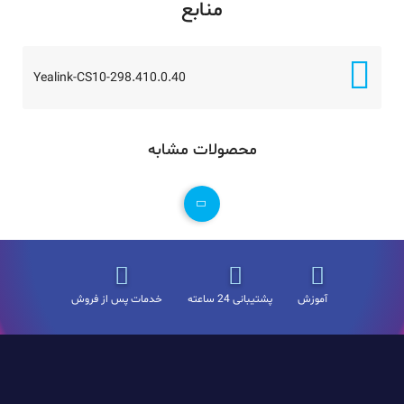
منابع
Yealink-CS10-298.410.0.40
محصولات مشابه
آموزش
پشتیبانی 24 ساعته
خدمات پس از فروش