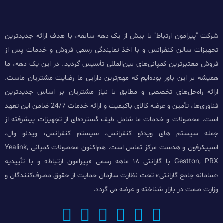
شرکت "پیرامون ارتباط" با بیش از یک دهه سابقه، با هدف ارائه جدیدترین
تجهیزات سالن کنفرانس و با اخذ نمایندگی رسمی فروش و خدمات پس از
فروش معتبرترین کمپانی‌های بین‌المللی تأسیس گردید. در این یک دهه، ما
همیشه بر این باور بوده‌ایم که مهم‌ترین دارایی ما رضایت مشتریان ماست.
ارائه راه‌حل‌های تخصصی و مطابق با نیاز مشتریان بر اساس جدیدترین
فناوری‌ها، تأمین و عرضه کالای باکیفیت و ارائه خدمات 24/7 ضامن این تعهد
است. محصولات و خدمات ما شامل طیف گسترده‌ای از تجهیزات پیشرفته از
جمله سیستم های ویدئو کنفرانس، سیستم کنفرانس، ویدئو وال،
اسپیکرفون و هدست مرکز تماس است. هم‌اکنون محصولات کمپانی Yealink,
Gestton, PRX با گارانتی ۱۸ ماهه رسمی «پیرامون ارتباط» و با تأییدیه
«سامانه جامع گارانتی» تحت نظارت سازمان حمایت از حقوق مصرف‌کنندگان و
وزارت صمت در بازار شناخته و عرضه می گردد.