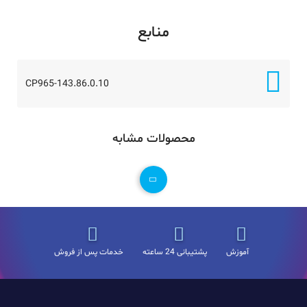
منابع
CP965-143.86.0.10
محصولات مشابه
آموزش
پشتیبانی 24 ساعته
خدمات پس از فروش