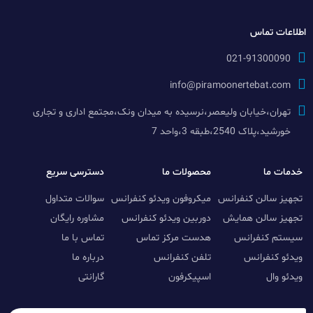
اطلاعات تماس
021-91300090
info@piramoonertebat.com
تهران،خیابان ولیعصر،نرسیده به میدان ونک،مجتمع اداری و تجاری
خورشید،پلاک 2540،طبقه 3،واحد 7
خدمات ما
محصولات ما
دسترسی سریع
تجهیز سالن کنفرانس
میکروفون ویدئو کنفرانس
سوالات متداول
تجهیز سالن همایش
دوربین ویدئو کنفرانس
مشاوره رایگان
سیستم کنفرانس
هدست مرکز تماس
تماس با ما
ویدئو کنفرانس
تلفن کنفرانس
درباره ما
ویدئو وال
اسپیکرفون
گارانتی