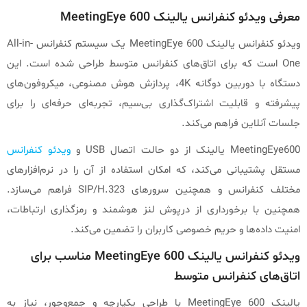
معرفی ویدئو کنفرانس یالینک MeetingEye 600
ویدئو کنفرانس یالینک MeetingEye 600 یک سیستم کنفرانس All-in-
One است که برای اتاق‌های کنفرانس متوسط طراحی شده است. این
دستگاه با دوربین دوگانه 4K، پردازش هوش مصنوعی، میکروفون‌های
پیشرفته و قابلیت اشتراک‌گذاری بی‌سیم، تجربه‌ای حرفه‌ای را برای
جلسات آنلاین فراهم می‌کند.
MeetingEye600 یالینک از دو حالت اتصال USB و
ویدئو کنفرانس
مستقل پشتیبانی می‌کند، که امکان استفاده از آن را در نرم‌افزارهای
مختلف کنفرانس و همچنین سرورهای SIP/H.323 فراهم می‌سازد.
همچنین با برخورداری از درپوش لنز هوشمند و رمزگذاری ارتباطات،
امنیت داده‌ها و حریم خصوصی کاربران را تضمین می‌کند.
ویدئو کنفرانس یالینک MeetingEye 600 مناسب برای
اتاق‌های کنفرانس متوسط
یالینک MeetingEye 600 با طراحی یکپارچه و جمع‌وجور، نیاز به