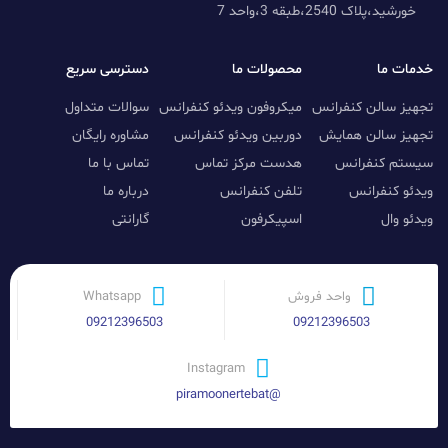
خورشید،پلاک 2540،طبقه 3،واحد 7
خدمات ما
محصولات ما
دسترسی سریع
تجهیز سالن کنفرانس
میکروفون ویدئو کنفرانس
سوالات متداول
تجهیز سالن همایش
دوربین ویدئو کنفرانس
مشاوره رایگان
سیستم کنفرانس
هدست مرکز تماس
تماس با ما
ویدئو کنفرانس
تلفن کنفرانس
درباره ما
ویدئو وال
اسپیکرفون
گارانتی
واحد فروش
Whatsapp
09212396503
09212396503
Instagram
@piramoonertebat