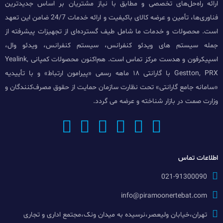
ارائه راه‌حل‌های تخصصی و مطابق با نیاز مشتریان بر اساس جدیدترین
فناوری‌ها، تأمین و عرضه کالای باکیفیت و ارائه خدمات 24/7 ضامن این تعهد
است. محصولات و خدمات ما شامل طیف گسترده‌ای از تجهیزات پیشرفته از
جمله سیستم های ویدئو کنفرانس، سیستم کنفرانس، ویدئو وال،
اسپیکرفون و هدست مرکز تماس است. هم‌اکنون محصولات کمپانی Yealink,
Gestton, PRX با گارانتی ۱۸ ماهه رسمی «پیرامون ارتباط» و با تأییدیه
«سامانه جامع گارانتی» تحت نظارت سازمان حمایت از حقوق مصرف‌کنندگان و
وزارت صمت در بازار شناخته و عرضه می گردد.
اطلاعات تماس
021-91300090
info@piramoonertebat.com
تهران،خیابان ولیعصر،نرسیده به میدان ونک،مجتمع اداری و تجاری