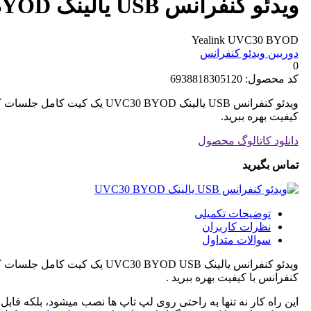
ویدئو کنفرانس USB یالینک UVC30 BYOD
Yealink UVC30 BYOD
دوربین ویدئو کنفرانس
0
کد محصول:
6938818305120
ویدئو کنفرانس USB یالینک OD
کیفیت بهره ببرید.
دانلود کاتالوگ محصول
تماس بگیرید
توضیحات تکمیلی
نظرات کاربران
سوالات متداول
ویدئو کنفرانس یالینک UVC30 BYOD USB یک کیت کامل جلسات که برای
کنفرانس با کیفیت بهره ببرید .