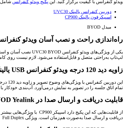
ویدئو کنفرانس با کیفیت برگزار کنید. این
پکیج ویدئو کنفرانس
شامل 3 محصول کاربردی است
دوربین کنفرانس یالینک UVC30
اسپیکرفون یالینک CP900
مبدل BYOD
راه‌اندازی راحت و نصب آسان ویدئو کنفران
لپ‌تاپ به‌راحتی متصل و قابل‌استفاده می‌شود. لازم نیست روی کامپیوتر خود نرم‌افزار اضا
زاویه دید 120 درجه ویدئو کنفرانس
USB یالینک UVC30 BYOD
این دوربین کنفرانس با ویژگی‌های وضوح تصویر و زاویه دید 120 درجه
تمام اتاق جلسه را در تصویر به نمایش درمی‌آورد. آب‌بندی خودکار 
قابلیت دریافت و ارسال صدا در
UVC30 BYOD Yealink
دریافت و ارسال صدا به‌صورت هم‌زمان است. ویژگی Full Duplex باعث بالارفتن کیفیت صدا و وضوح دریافت صدا می‌شود.