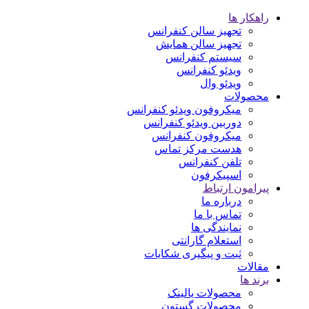
راهکار ها
تجهیز سالن کنفرانس
تجهیز سالن همایش
سیستم کنفرانس
ویدئو کنفرانس
ویدئو وال
محصولات
میکروفون ویدئو کنفرانس
دوربین ویدئو کنفرانس
میکروفون کنفرانس
هدست مرکز تماس
تلفن کنفرانس
اسپیکرفون
پیرامون ارتباط
درباره ما
تماس با ما
نمایندگی ها
استعلام گارانتی
ثبت و پیگیری شکایات
مقالات
برند ها
محصولات یالینک
محصولات گستون