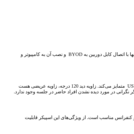
یکی از ویژگی‌های ویدئو کنفرانس UVC30 BYOD نصب آسان و استفاده راحت است. این پکیج به‌صورت Plug and Play متصل می‌شود و تنها با اتصال کابل دوربین به BYOD و نصب آن به کامپیوتر و
، از بقیه مدل‌های ویدئو کنفرانس USB متمایز می‌کند. زاویه دید 120 درجه، زاویه عریضی هست
ر نگرانی در مورد دیده نشدن افراد حاضر در جلسه وجود ندارد.
 با ویژگی‌هایی بیشتر از یک اسپیکر معمولی است، اسپیکر بلوتوث CP900 برای جلسات ویدئو کنفرانس مناسب است. از ویژگی‌های این اسپیکر قابلیت