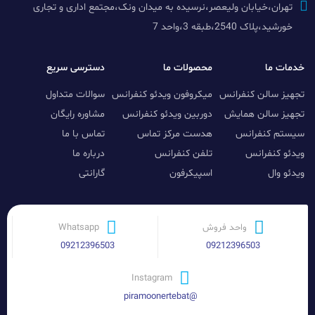
تهران،خیابان ولیعصر،نرسیده به میدان ونک،مجتمع اداری و تجاری
خورشید،پلاک 2540،طبقه 3،واحد 7
خدمات ما
محصولات ما
دسترسی سریع
تجهیز سالن کنفرانس
میکروفون ویدئو کنفرانس
سوالات متداول
تجهیز سالن همایش
دوربین ویدئو کنفرانس
مشاوره رایگان
سیستم کنفرانس
هدست مرکز تماس
تماس با ما
ویدئو کنفرانس
تلفن کنفرانس
درباره ما
ویدئو وال
اسپیکرفون
گارانتی
واحد فروش
Whatsapp
09212396503
09212396503
Instagram
@piramoonertebat