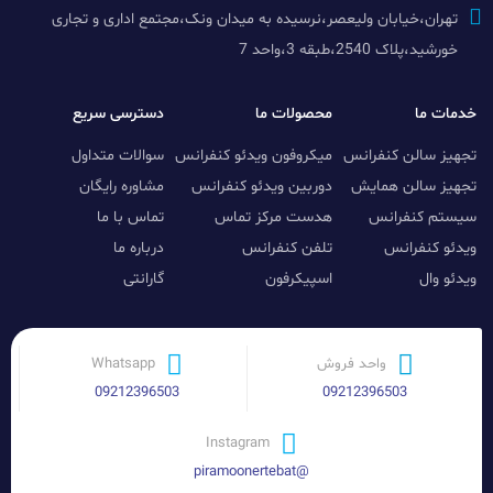
تهران،خیابان ولیعصر،نرسیده به میدان ونک،مجتمع اداری و تجاری
خورشید،پلاک 2540،طبقه 3،واحد 7
خدمات ما
محصولات ما
دسترسی سریع
تجهیز سالن کنفرانس
میکروفون ویدئو کنفرانس
سوالات متداول
تجهیز سالن همایش
دوربین ویدئو کنفرانس
مشاوره رایگان
سیستم کنفرانس
هدست مرکز تماس
تماس با ما
ویدئو کنفرانس
تلفن کنفرانس
درباره ما
ویدئو وال
اسپیکرفون
گارانتی
واحد فروش
Whatsapp
09212396503
09212396503
Instagram
@piramoonertebat