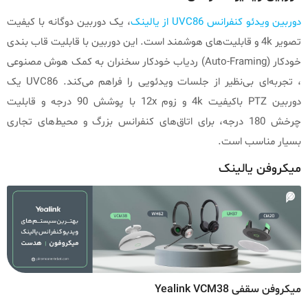
دوربین ویدئو کنفرانس UVC86 از یالینک
، یک دوربین دوگانه با کیفیت
تصویر 4k و قابلیت‌های هوشمند است. این دوربین با قابلیت قاب بندی
خودکار (Auto-Framing) ردیاب خودکار سخنران به کمک هوش مصنوعی
، تجربه‌ای بی‌نظیر از جلسات ویدئویی را فراهم می‌کند. UVC86 یک
دوربین PTZ باکیفیت 4k و زوم 12x با پوشش 90 درجه و قابلیت
چرخش 180 درجه، برای اتاق‌های کنفرانس بزرگ و محیط‌های تجاری
بسیار مناسب است.
میکروفن یالینک
میکروفن سقفی Yealink VCM38