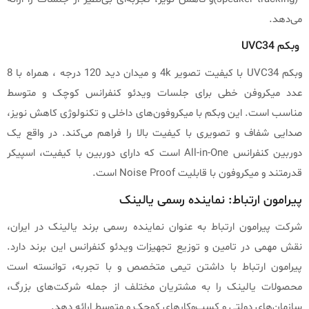
می‌دهد.
وبکم UVC34
وبکم UVC34 با کیفیت تصویر 4k و میدان دید 120 درجه ، همراه با 8
عدد میکروفن خطی برای جلسات ویدئو کنفرانس کوچک و متوسط
مناسب است. این وبکم با میکروفون‌های داخلی و تکنولوژی کاهش نویز،
صدایی شفاف و تصویری با کیفیت بالا را فراهم می‌کند. در واقع یک
دوربین کنفرانس All-in-One است که دارای دوربین با کیفیت، اسپیکر
قدرمتند و میکروفون با قابلیت Noise Proof است.
پیرامون ارتباط: نماینده رسمی یالینک
شرکت پیرامون ارتباط به عنوان نماینده رسمی برند یالینک در ایران،
نقش مهمی در تامین و توزیع تجهیزات ویدئو کنفرانس این برند دارد.
پیرامون ارتباط با داشتن تیمی متخصص و با تجربه، توانسته است
محصولات یالینک را به مشتریان مختلف از جمله شرکت‌های بزرگ،
سازمان‌های دولتی و کسب‌وکارهای کوچک و متوسط ارائه دهد.