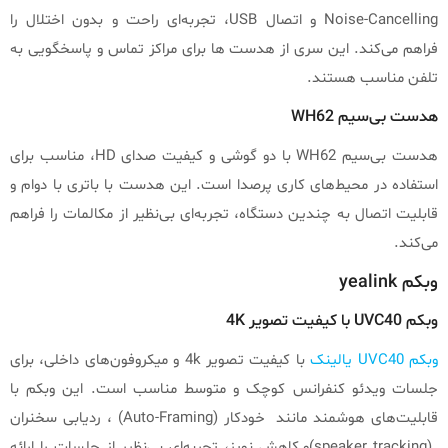
Noise-Cancelling و اتصال USB، تجربه‌ای راحت و بدون اختلال را
فراهم می‌کند. این سری از هدست ها برای مراکز تماس و پاسخگویی به
تلفن مناسب هستند.
هدست بی‌سیم WH62
هدست بی‌سیم WH62 با دو گوشی و کیفیت صدای HD، مناسب برای
استفاده در محیط‌های کاری پرصدا است. این هدست با باتری با دوام و
قابلیت اتصال به چندین دستگاه، تجربه‌ای بی‌نظیر از مکالمات را فراهم
می‌کند.
وبکم yealink
وبکم UVC40 با کیفیت تصویر 4K
وبکم UVC40 یالینک
با کیفیت تصویر 4k و میکروفون‌های داخلی، برای
جلسات ویدئو کنفرانس کوچک و متوسط مناسب است. این وبکم با
قابلیت‌های هوشمند مانند خودکار (Auto-Framing) ، ردیابی سخنران
(speaker tracking)و کاهش نویز، تجربه‌ای بی‌نظیر از جلسات را ارائه