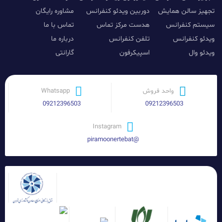
تجهیز سالن همایش
دوربین ویدئو کنفرانس
مشاوره رایگان
سیستم کنفرانس
هدست مرکز تماس
تماس با ما
ویدئو کنفرانس
تلفن کنفرانس
درباره ما
ویدئو وال
اسپیکرفون
گارانتی
واحد فروش
Whatsapp
09212396503
09212396503
Instagram
@piramoonertebat