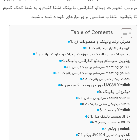
برترین تجهیزات ویدئو کنفرانس یالینک آشنا کنیم و به شما کمک کنیم
تا بتوانید انتخاب مناسبی برای نیازهای خود داشته باشید.
Table of Contents
معرفی برند یالینک و محصولات آن
تاریخچه و اعتبار برند یالینک
محصولات برتر یالینک در حوزه تجهیزات ویدئو کنفرانس
بهترین سیستم ویدئو کنفرانس یالینک
سیستم ویدیو کنفرانس MeetingEye 800
سیستم ویدئو کنفرانس یالینک MeetingEye 600
ویدئو کنفرانس یالینک VC880
دوربین ویدیو کنفرانس UVC86 Yealink
میکروفن یالینک
میکروفن سقفی Yealink VCM38
میکروفن سقفی یالینک CM20
هدست Yealink
هدست یالینک مدل UH37
هدست بی‌سیم WH62
وبکم yealink
وبکم UVC40 با کیفیت تصویر 4K