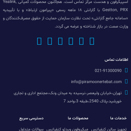
اسپیکرفون و هدست مرکز تماس است. هم‌اکنون محصولات کمپانی Yealink,
Gestton, PRX با گارانتی ۱۸ ماهه رسمی «پیرامون ارتباط» و با تأییدیه
«سامانه جامع گارانتی» تحت نظارت سازمان حمایت از حقوق مصرف‌کنندگان و
وزارت صمت در بازار شناخته و عرضه می گردد.
اطلاعات تماس
021-91300090
info@piramoonertebat.com
تهران،خیابان ولیعصر،نرسیده به میدان ونک،مجتمع اداری و تجاری
خورشید،پلاک 2540،طبقه 3،واحد 7
خدمات ما
محصولات ما
دسترسی سریع
تجهیز سالن کنفرانس
میکروفون ویدئو کنفرانس
سوالات متداول