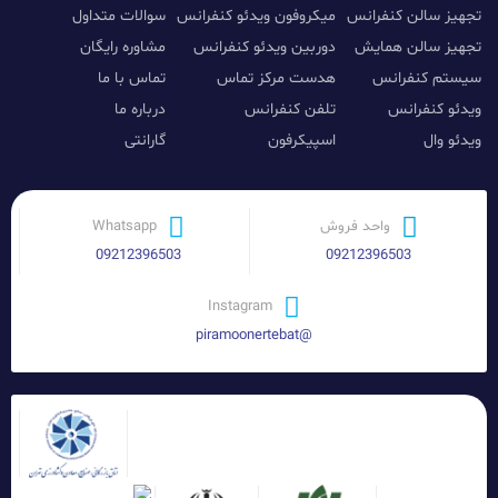
تجهیز سالن کنفرانس
میکروفون ویدئو کنفرانس
سوالات متداول
تجهیز سالن همایش
دوربین ویدئو کنفرانس
مشاوره رایگان
سیستم کنفرانس
هدست مرکز تماس
تماس با ما
ویدئو کنفرانس
تلفن کنفرانس
درباره ما
ویدئو وال
اسپیکرفون
گارانتی
واحد فروش
Whatsapp
09212396503
09212396503
Instagram
@piramoonertebat